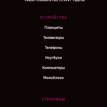
Ремонт планшета Irbis TZ754 в г. Саратов
Ремонт планшета Irbis TZ754 в г. Самара
Ремонт планшета Irbis TZ754 в г. Киров
УСТРОЙСТВА
Ремонт планшета Irbis TZ754 в г. Москва
Планшеты
Ремонт планшета Irbis TZ754 в г. Санкт-Петербург
Телевизоры
Телефоны
Ноутбуки
Компьютеры
Моноблоки
СТРАНИЦЫ